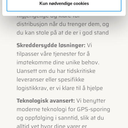
Kun nødvendige cookies
lagerstyring sørger for at varene er
tilgjengelige og klare for
distribusjon når du trenger dem, og
du kan stole på at de er i god stand
Skreddersydde løsninger:
Vi
tilpasser våre tjenester for å
imøtekomme dine unike behov.
Uansett om du har tidskritiske
leveranser eller spesifikke
logistikkrav, er vi klare til å hjelpe
Teknologisk avansert:
Vi benytter
moderne teknologi for GPS-sporing
og oppfølging i sanntid, slik at du
alltid vet hvor dine varer er